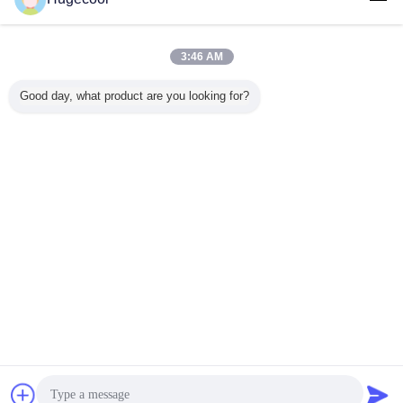
আমাদের সাথে
যোগাযোগ করুন
ফ্রিজার উচ্চ উত্পাদনশীল খাদ্য স্টোরেজ কোল্ড রুমে হাঁটা
3:46 AM
আমাদের সাথে
Good day, what product are you looking for?
যোগাযোগ করুন
7 / 22
ভাষা পরিবর্তন করুন
Bengali
বাড়ি
|
আমাদের সম্পর্কে
|
আমাদের সাথে যোগাযোগ করুন
|
সাইট ম্যাপ
|
Privacy Policy
ডেস্কটপ দেখুন
Copyright © 2019 - 2026 Hugecool (Qingdao) Refrigeration Techonolgy Co.,
Ltd.
All rights reserved.
WhatsApp Now
উদ্ধৃতির জন্য আবেদন