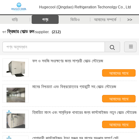
Hugecool (Qingdao) Refrigeration Techonolgy Co., Ltd
বাড়ি
পণ্য
ভিডিও
আমাদের সম্পর্কে
>>
ফ্রিজার কোল্ড রুম
গুণ
supplier.
(212)
ফল ও সবজি সংরক্ষণের জন্য সাশ্রয়ী কোল্ড স্টোরেজ
আমাদের সাথে
যোগাযোগ করুন
মানের নিশ্চয়তা এবং বিক্রয়োত্তর গ্যারান্টি সহ কোল্ড স্টোরেজ
আমাদের সাথে
যোগাযোগ করুন
হিমায়িত মাংস এবং সামুদ্রিক খাবারের জন্য কাস্টমাইজড নতুন কোল্ড স্টোরেজ
আমাদের সাথে
যোগাযোগ করুন
পেশাদারী কাস্টমাইজড ঠান্ডা সঞ্চয় সব মাপের সরঞ্জাম সম্পূর্ণ সেট