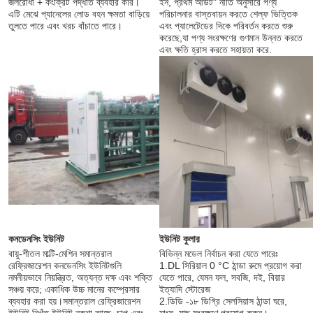
জলরোধী + কংক্রিট পদ্ধতি ব্যবহার করি। 
ইন, প্রথম আউট" নীতি অনুসারে পণ্য 
এটি মেঝে প্যানেলের লোড বহন ক্ষমতা বাড়িয়ে 
পরিচালনার বাস্তবায়ন করতে শেল্ফ ভিত্তিক 
তুলতে পারে এবং খরচ বাঁচাতে পারে।
এবং প্যালেটেডের দিকে পরিবর্তন করতে শুরু 
করেছে,যা পণ্য সংরক্ষণের গুণমান উন্নত করতে 
এবং ক্ষতি হ্রাস করতে সহায়তা করে.
ইউনিট কুলার
কনডেনসিং ইউনিট
বিভিন্ন মডেল নির্বাচন করা যেতে পারেঃ
বায়ু-শীতল মাল্টি-মেশিন সমান্তরাল 
1.DL সিরিয়াল 0 °C ঠান্ডা রুমে প্রয়োগ করা 
রেফ্রিজারেশন কনডেনসিং ইউনিটগুলি 
যেতে পারে, যেমন ফল, সবজি, দই, বিয়ার 
নমনীয়ভাবে নিয়ন্ত্রিত, অত্যন্ত দক্ষ এবং শক্তি 
ইত্যাদি স্টোরেজ
সঞ্চয় করে; একাধিক উচ্চ মানের কম্প্রেসার 
2.ডিডি -১৮ ডিগ্রি সেলসিয়াস ঠান্ডা ঘরে, 
ব্যবহার করা হয়।সমান্তরাল রেফ্রিজারেশন 
মাংস, মাছ সংরক্ষণে প্রয়োগ করুন।