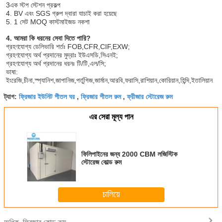
3এক স্টপ স্টেশন প্রকল্প
4. BV এবং SGS গ্রুপ দ্বারা যাচাই করা হয়েছে
5. 1 সেট MOQ কাস্টমাইজড নকশা
4. আমরা কি ধরনের সেবা দিতে পারি?
গ্রহণযোগ্য ডেলিভারি শর্তঃ FOB,CFR,CIF,EXW;
গ্রহণযোগ্য অর্থ প্রদানের মুদ্রাঃ ইউএসডি,সিএনই;
গ্রহণযোগ্য অর্থ প্রদানের ধরনঃ টি/টি,এল/সি;
ভাষা: 
ইংরেজি,চীনা,স্প্যানিশ,জাপানিজ,পর্তুগিজ,জার্মান,আরবি,ফরাসি,রাশিয়ান,কোরিয়ান,হিন্দি,ইতালিয়ান
ফ্রিজার ইউনিট শীতল ঘর
ফ্রিজার শীতল রুম
ফ্রীজার স্টোরেজ রুম
ট্যাগ:
,
,
এর সেরা মূল্য পান
ফিলিপাইনের জন্য 2000 CBM লজিস্টিক
স্টোরেজ কোল্ড রুম
চালিয়ে
ফ্রিজার কোল্ড রুম