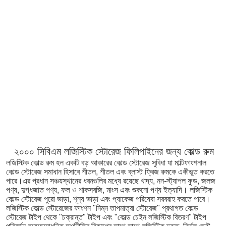
২০০০ সিবিএম লজিস্টিক স্টোরেজ ফিলিপাইনের জন্য কোল্ড রুম
লজিস্টিক কোল্ড রুম হল একটি বড় আকারের কোল্ড স্টোরেজ সুবিধা যা মাল্টিফাংশনাল 
কোল্ড স্টোরেজ সমাধান হিসাবে শীতল, শীতল এবং ব্লাস্ট ফ্রিজ রুমকে একীভূত করতে 
পারে।এর প্রধান সঞ্চয়স্থানের ধরনগুলির মধ্যে রয়েছে খাদ্য, নন-স্ট্যাপল ফুড, জলজ 
পণ্য, দুগ্ধজাত পণ্য, ফল ও শাকসবজি, মাংস এবং শুকনো পণ্য ইত্যাদি। লজিস্টিক 
কোল্ড স্টোরেজ পুরো ভাড়া, শূন্য ভাড়া এবং প্যাকেজ পরিষেবা সরবরাহ করতে পারে।
লজিস্টিক কোল্ড স্টোরেজের ফাংশন "নিম্ন তাপমাত্রা স্টোরেজ" প্রথাগত কোল্ড 
স্টোরেজ টাইপ থেকে "চক্রান্ত" টাইপ এবং "কোল্ড চেইন লজিস্টিক বিতরণ" টাইপ 