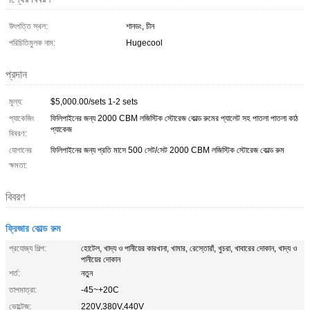
উৎপত্তি স্থল:
শানডং, চীন
পরিচিতিমুলক নাম:
Hugecool
প্রদান
মূল্য:
$5,000.00/sets 1-2 sets
প্যাকেজিং
ফিলিপাইনের জন্য 2000 CBM লজিস্টিক স্টোরেজ কোল্ড রুমের প্যালেট সহ পাতলা পাতলা কাঠ
প্যাকেজ
বিবরণ:
যোগানের
ফিলিপাইনের জন্য প্রতি মাসে 500 সেট/সেট 2000 CBM লজিস্টিক স্টোরেজ কোল্ড রুম
ক্ষমতা:
বিবরণ
ফ্রিজার কোল্ড রুম
প্রযোজ্য শিল্প:
হোটেল, খাদ্য ও পানীয়ের কারখানা, খামার, রেস্তোরাঁ, খুচরা, খাবারের দোকান, খাদ্য ও
পানীয়ের দোকান
শর্ত:
নতুন
তাপমাত্রা:
-45~+20C
ভোল্টেজ:
220V,380V,440V