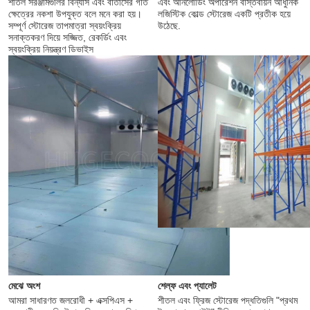
শীতল সরঞ্জামগুলির বিন্যাস এবং বাতাসের গতি 
এবং আনলোডিং অপারেশন বাস্তবায়ন আধুনিক 
ক্ষেত্রের নকশা উপযুক্ত বলে মনে করা হয়।
লজিস্টিক কোল্ড স্টোরেজ একটি প্রতীক হয়ে 
সম্পূর্ণ স্টোরেজ তাপমাত্রা স্বয়ংক্রিয় 
উঠেছে.
সনাক্তকরণ দিয়ে সজ্জিত, রেকর্ডিং এবং 
স্বয়ংক্রিয় নিয়ন্ত্রণ ডিভাইস
মেঝে অংশ
শেল্ফ এবং প্যালেট
আমরা সাধারণত জলরোধী + এক্সপিএস + 
শীতল এবং ফ্রিজ স্টোরেজ পদ্ধতিগুলি "প্রথম 