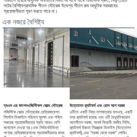
পরিবর্তন হয়েছেআধুনিক অর্থনীতির বিকাশের সাথে সাথে লজিস্টিক দ্রুত, নির্ভুল,ছোট 
লটের বৈশিষ্ট্যপ্রাথমিক শীতল স্টোরেজ উদ্দেশ্য শীতল রুম আধুনিক সরবরাহের 
প্রয়োজনীয়তা পূরণ করতে পারে না।
এক নজরে বৈশিষ্ট্য
দ্য
এল এর ফাংশন
ওজিস্টিকস কোল্ড স্টোরেজ
উত্তোলন প্ল্যাটফর্ম এবং রোল আপ দরজা
লজিস্টিক কোল্ড স্টোরেজের রেফ্রিজারেশন 
এটিতে একটি নিম্ন তাপমাত্রার হলওয়ে, একটি 
সিস্টেম ডিজাইনে পরিবেশ সুরক্ষা এবং শক্তি 
বন্ধ প্ল্যাটফর্ম রয়েছে এবং এটি বৈদ্যুতিক
রোল 
সঞ্চয়ের প্রয়োজনীয়তার প্রতি আরও বেশি 
আপ
শীতল দরজা, সংঘর্ষ বিরোধী নমনীয় সিলিং, 
মনোযোগ দেওয়া হয়।এবং নির্বাচনবিভিন্ন 
প্ল্যাটফর্ম উচ্চতা নিয়ন্ত্রক ডিভাইস (উত্তোলন 
পণ্যের রেফ্রিজারেশনের প্রয়োজনীয়তার জন্য 
প্ল্যাটফর্ম),এবং "দরজা থেকে দরজা" লোডিং 