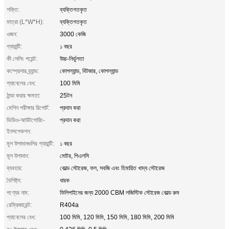
শক্তি:
ব্যক্তিগতকৃত
মাত্রা (L*W*H):
ব্যক্তিগতকৃত
ওজন:
3000 কেজি
গ্যারান্টি:
১ বছর
কী সেলিং পয়েন্ট:
উচ্চ-নির্ভুলতা
কম্প্রেসার ব্র্যান্ড:
কোপল্যান্ড, বিটজার, কোপল্যান্ড
প্যানেলের বেধ:
100 মিমি
ঠান্ডা করার ক্ষমতা:
25টন
মেশিন পরীক্ষার রিপোর্ট:
প্রদান করা
ভিডিও-আউটগোয়িং-
প্রদান করা
ইনসপেকশন:
মূল উপাদানগুলির গ্যারান্টি:
১ বছর
মূল উপাদান:
মোটর, পিএলসি
ব্যবহার:
কোল্ড স্টোরেজ, ফল, সবজি এবং হিমায়িত খাদ্য স্টোরেজ
বৈশিষ্ট্য:
ধারক
পণ্যের নাম:
ফিলিপাইনের জন্য 2000 CBM লজিস্টিক স্টোরেজ কোল্ড রুম
রেফ্রিজারেন্ট:
R404a
প্যানেলের বেধ:
100 মিমি, 120 মিমি, 150 মিমি, 180 মিমি, 200 মিমি