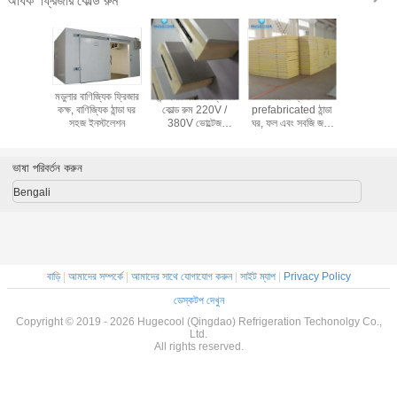
অধিক
কাস্টমাইজড সাইজ ফ্রিজার
6 টি বডি, মর্টুরিয়ার কোল্ড
সম্পূর্ণ স্বয়ংক্রিয় নিয়ন্ত্রণ
মডুলার বাণিজ্য
রেষ্টুরেন্ট আইএসও
স্টোরেজ, মুর্টুরি কোল্ড
ফ্রিজার কোল্ড রুম মাংস
কক্ষ, বাণিজ্যিক
প্রশংসাপত্র জন্য কোল্ড
রুমের জন্য মর্ত্যুরি ফিজার
জন্য তাজা দ্রুত রাখে
সহজ ইনস্
রুম
zer
ভাষা পরিবর্তন করুন
Bengali
বাড়ি
|
আমাদের সম্পর্কে
|
আমাদের সাথে যোগাযোগ করুন
|
সাইট ম্যাপ
|
Privacy Policy
ডেস্কটপ দেখুন
Copyright © 2019 - 2026 Hugecool (Qingdao) Refrigeration Techonolgy Co.,
Ltd.
All rights reserved.