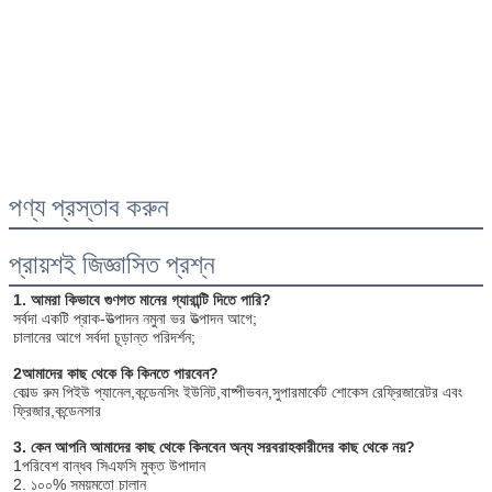
জমা দিন
পণ্য প্রস্তাব করুন
প্রায়শই জিজ্ঞাসিত প্রশ্ন
1. আমরা কিভাবে গুণগত মানের গ্যারান্টি দিতে পারি?
সর্বদা একটি প্রাক-উত্পাদন নমুনা ভর উত্পাদন আগে;
চালানের আগে সর্বদা চূড়ান্ত পরিদর্শন;
2আমাদের কাছ থেকে কি কিনতে পারবেন?
কোল্ড রুম পিইউ প্যানেল,কন্ডেনসিং ইউনিট,বাষ্পীভবন,সুপারমার্কেট শোকেস রেফ্রিজারেটর এবং 
ফ্রিজার,কন্ডেনসার
3. কেন আপনি আমাদের কাছ থেকে কিনবেন অন্য সরবরাহকারীদের কাছ থেকে নয়?
1পরিবেশ বান্ধব সিএফসি মুক্ত উপাদান
2. ১০০% সময়মতো চালান