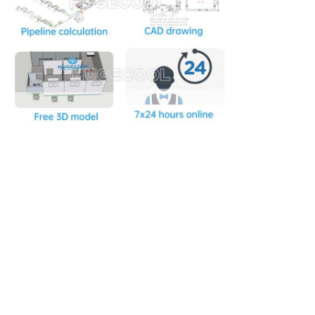
একটি বার্তা রেখে য
আমরা শীঘ্রই আপনাকে আবা