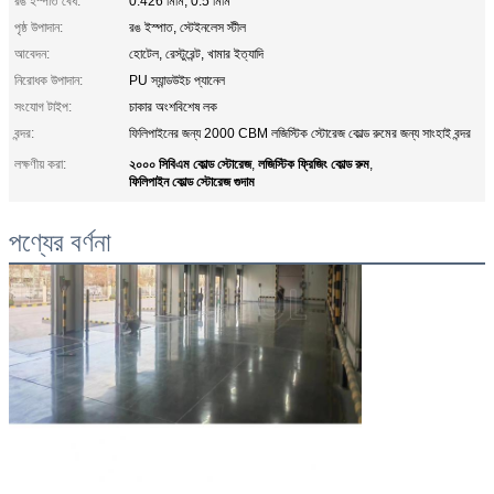
রঙ ইস্পাত বেধ:
0.426 মিমি, 0.5 মিমি
পৃষ্ঠ উপাদান:
রঙ ইস্পাত, স্টেইনলেস স্টীল
আবেদন:
হোটেল, রেস্টুরেন্ট, খামার ইত্যাদি
নিরোধক উপাদান:
PU স্যান্ডউইচ প্যানেল
সংযোগ টাইপ:
চাকার অংশবিশেষ লক
বন্দর:
ফিলিপাইনের জন্য 2000 CBM লজিস্টিক স্টোরেজ কোল্ড রুমের জন্য সাংহাই বন্দর
২০০০ সিবিএম কোল্ড স্টোরেজ
লজিস্টিক ফ্রিজিং কোল্ড রুম
লক্ষণীয় করা:
,
,
ফিলিপাইন কোল্ড স্টোরেজ গুদাম
পণ্যের বর্ণনা