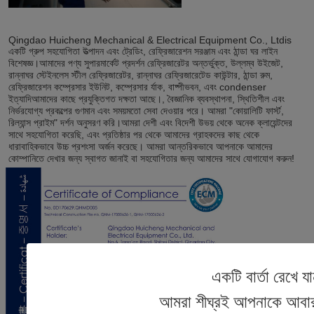
Qingdao Huicheng Mechanical & Electrical Equipment Co., Ltdis 
একটি গ্রুপ সহযোগিতা উত্পাদন এবং ট্রেডিং, রেফ্রিজারেশন সরঞ্জাম এবং ঠান্ডা ঘর লাইন 
বিশেষজ্ঞ।আমাদের পণ্য সুপারমার্কেট প্রদর্শন রেফ্রিজারেটর অন্তর্ভুক্ত, উল্লম্ব উইজেট, 
রান্নাঘর স্টেইনলেস স্টীল রেফ্রিজারেটর, রান্নাঘর রেফ্রিজারেটেড কাউন্টার, ঠান্ডা রুম, 
রেফ্রিজারেশন কম্প্রেসার ইউনিট, কম্প্রেসার র্যাক, বাষ্পীভবন, এবং condenser 
ইত্যাদিআমাদের কাছে প্রযুক্তিগত দক্ষতা আছে।, বৈজ্ঞানিক ব্যবস্থাপনা, স্থিতিশীল এবং 
নির্ভরযোগ্য প্রকল্পের গুণমান এবং সময়মতো সেবা দেওয়ার পরে। আমরা "কোয়ালিটি ফার্স্ট, 
রিল্যান্স প্রাইম" দর্শন অনুসরণ করি।আমরা দেশী এবং বিদেশী উভয় থেকে অনেক ক্লায়েন্টদের 
সাথে সহযোগিতা করেছি, এবং প্রতিষ্ঠার পর থেকে আমাদের গ্রাহকদের কাছ থেকে 
ধারাবাহিকভাবে উচ্চ প্রশংসা অর্জন করেছে। আমরা আন্তরিকভাবে আপনাকে আমাদের 
কোম্পানিতে দেখার জন্য স্বাগত জানাই বা সহযোগিতার জন্য আমাদের সাথে যোগাযোগ করুন!
একটি বার্তা রেখে য
আমরা শীঘ্রই আপনাকে আবা