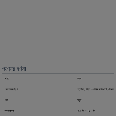
পণ্যের বর্ণনা
বিষয়
মূল্য
প্রযোজ্য শিল্প
হোটেল, খাদ্য ও পানীয় কারখানা, খামার, রে
শর্ত
নতুন
তাপমাত্রা
-৪৫ সি ~ +২০ সি