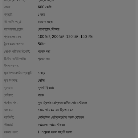
ওজন:
600 কেজি
গ্যারান্টি:
১ বছর
কী সেলিং পয়েন্ট:
চালানো সহজ
কম্প্রেসার ব্র্যান্ড:
কোপল্যান্ড, বিটজার
প্যানেলের বেধ:
100 মিমি, 200 মিমি, 120 মিমি, 150 মিমি
ঠান্ডা করার ক্ষমতা:
50টন
মেশিন পরীক্ষার রিপোর্ট:
প্রদান করা
ভিডিও-আউটগোয়িং-
প্রদান করা
ইনসপেকশন:
মূল উপাদানগুলির গ্যারান্টি:
১ বছর
মূল উপাদান:
মোটর
ব্যবহার:
ব্লাস্ট ফ্রিজার
বৈশিষ্ট্য:
ধারক
পণ্যের নাম:
ফুড ফ্রিজার রেফ্রিজারেটেড কোল্ড স্টোরেজ
আবেদন:
কোল্ড স্টোরেজ রুম ফ্রিজার রুম
কার্যাবলী:
ভেজিটেবল রেফ্রিজারেটর ফ্রুট স্টোরেজ
কীওয়ার্ড:
কোল্ডরুম কোল্ড স্টোরেজ
দরজার ধরন:
Hinged দরজা সহচরী দরজা