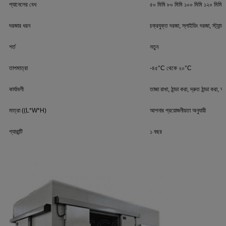
প্যানেলের বেধ
৫০ মিমি ৮০ মিমি ১০০ মিমি ১২০ মিমি 
দরজার ধরন
চক্রযুক্ত দরজা, স্লাইডিং দরজা, স্ট্যান্ডার্
শর্ত
নতুন
তাপমাত্রা
-৪৫°C থেকে ২০°C
কার্যাবলী
তাজা রাখা, ঠান্ডা করা, দ্রুত ঠান্ডা করা,
মাত্রা ((L*W*H)
আপনার প্রয়োজনীয়তা অনুযায়ী
গ্যারান্টি
১ বছর