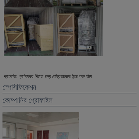
প্যাকেজিং প্লাস্টিকের পিটায়া জন্য রেফ্রিজারেটর ঠান্ডা রুমে হাঁটা
স্পেসিফিকেশন
কোম্পানির প্রোফাইল