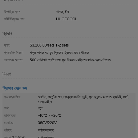
উৎপত্তি স্থল:
শানডং, চীন
পরিচিতিমুলক নাম:
HUGECOOL
প্রদান
মূল্য:
$3,200.00/sets 1-2 sets
প্যাকেজিং বিবরণ:
শক্ত কাগজ সহ ফুড ফ্রিজার ফ্রিজে কোল্ড স্টোরেজ
যোগানের ক্ষমতা:
500 সেট/সেট প্রতি মাসে ফুড ফ্রিজার রেফ্রিজারেটেড কোল্ড স্টোরেজ
বিবরণ
ফ্রিজার কোল্ড রুম
প্রযোজ্য শিল্প:
হোটেল, গার্মেন্টস শপ, ম্যানুফ্যাকচারিং প্ল্যান্ট, ফুড অ্যান্ড বেভারেজ ফ্যাক্টরি, ফার্ম,
রেস্তোরাঁ, খ
শর্ত:
নতুন
তাপমাত্রা:
-40℃ ~ +20℃
ভোল্টেজ:
380V/220V
শক্তি:
ব্যক্তিগতকৃত
মাত্রা (L*W*H):
ব্যক্তিগতকৃত