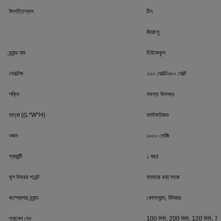
উৎপত্তিস্থল
চীন
জিয়াংসু
ব্র্যান্ড নাম
হিউজেকুল
ভোল্টেজ
২২০ ভোল্ট/৩৮০ ভোল্ট
শক্তি
সমস্ত উপলব্ধ
মাত্রা ((L*W*H)
কাস্টমাইজড
ওজন
১০০০ কেজি
গ্যারান্টি
১ বছর
মূল বিক্রয় পয়েন্ট
ব্যবহার করা সহজ
কম্প্রেসার ব্র্যান্ড
কোপল্যান্ড, বিটজার
প্যানেল বেধ
100 মিমি, 200 মিমি, 120 মিমি, 75 ম