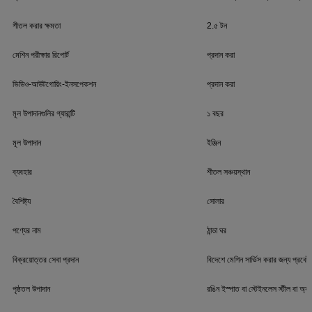
শীতল করার ক্ষমতা
2.৫ টন
মেশিন পরীক্ষার রিপোর্ট
প্রদান করা
ভিডিও-আউটগোয়িং-ইনসপেকশন
প্রদান করা
মূল উপাদানগুলির গ্যারান্টি
১ বছর
মূল উপাদান
ইঞ্জিন
ব্যবহার
শীতল সঞ্চয়স্থান
বৈশিষ্ট্য
সোলার
পণ্যের নাম
ঠান্ডা ঘর
বিক্রয়োত্তর সেবা প্রদান
বিদেশে মেশিন সার্ভিস করার জন্য প্রকৌ
পৃষ্ঠতল উপাদান
রঙিন ইস্পাত বা স্টেইনলেস স্টীল বা অ্যাল