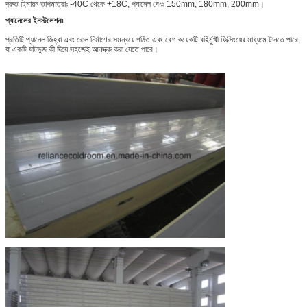
দ্রুত হিমায়ন তাপমাত্রাঃ -40C থেকে +18C, প্যানেল বেধঃ 150mm, 180mm, 200mm।
প্যানেলের ইনস্টলেশনঃ
প্রতিটি প্যানেল জিহ্বা এবং রোল নির্মাণের সমন্বয়ে গঠিত এবং বেশ কয়েকটি বহির্মুখী ফিক্সিংয়ের মাধ্যমে টানতে পারে,
যা একটি ষাটভুজ কী দিয়ে সহজেই আনস্ক্রু করা যেতে পারে।