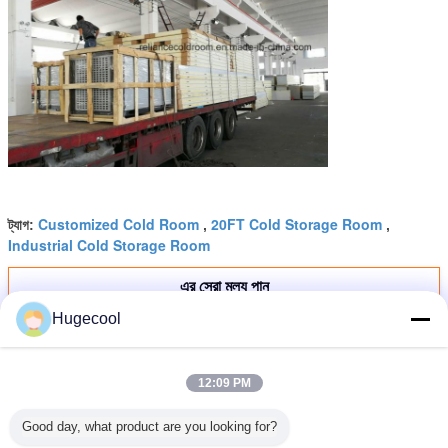
Customized Cold Room
20FT Cold Storage Room
ট্যাগ:
,
,
Industrial Cold Storage Room
এর সেরা মূল্য পান
Hugecool
সুপারমার্কেটের কাস্টমাইজেশন এবং তাপমাত্রা
নিয়ন্ত্রণ বিকল্পগুলির জন্য ওয়াক-ইন ফ্রিজার
12:09 PM
Good day, what product are you looking for?
চালিয়ে