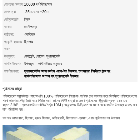
যোগানের ক্ষমতা:
10000 বর্গ মিটার/মাস
তাপমাত্রা:
-35c থেকে +20c
রেফ্রিজারেন্ট:
ফ্রিন
আকার:
সব উপলব্ধ
কাঠামো:
একত্রিত
প্রকৃতি ব্যবহার
হিমাগার
করুন:
উপযুক্ত:
রেস্টুরেন্ট, হোটেল, সুপারমার্কেট
কাস্টমাইজেশন:
উপলভ্য -- কাস্টমাইজড অনুরোধ
সুপারমার্কেটের জন্য কাস্টম ওয়াক-ইন ফ্রিজার
তাপমাত্রা নিয়ন্ত্রিত ঠান্ডা ঘর
লক্ষণীয় করা:
,
,
কাস্টমাইজেশন অপশন সহ সুপারমার্কেট ফ্রিজার
প্যানেলের মাত্রা
পলিউরেথেন স্যান্ডউইচ প্যানেলগুলি 100% পলিউরেথেন নিরোধক, যা উচ্চ চাপ ব্যবহার করে বিলম্বিত পলিউরেথেনের
সাথে জায়গায় ফোঁড়া তৈরি করে নির্মিত হয়। তাদের নির্দিষ্ট মাত্রা রয়েছে।প্যানেলের স্ট্যান্ডার্ড প্রস্থ ২৯৫ এর
বহুগুণ.3 মিমি। প্যানেলগুলির সর্বাধিক দৈর্ঘ্য 10M। অনুরোধের ভিত্তিতে অ-মানক আকারগুলিও উপলব্ধ রয়েছে যার
দাম পরিবর্তিত হয়।
ফাংশনঃ তাজা রাখা, হিমায়ন, দ্রুত হিমায়ন, অগ্নিরোধী, বিস্ফোরণ-প্রমাণ, এয়ার কন্ডিশনার সব উপলব্ধ