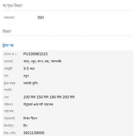
পণ্যের বিবরণ
সাক্ষ্যদান:
ISO
বিবরণ
ঠান্ডা ঘর
মডেল নং।:
PU100981015
ব্যবহার:
খাদ্য, ওষুধ, মাংস, মাছ, শাকসবজি
গ্যারান্টি:
3-5 বছর
শর্ত:
নতুন
ঠান্ডা করার
সরাসরি কুলিং
পদ্ধতি:
বেধ:
100 মিমি 150 মিমি 180 মিমি 200 মিমি
পরিবহন
স্ট্যান্ডার্ড এক্সপোর্ট প্যাকেজ
প্যাকেজ:
ট্রেডমার্ক:
বিশাল শীতল
উৎপত্তি:
চীন
Hs কোড:
3921139000