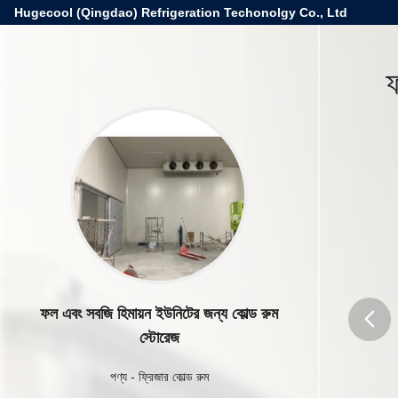
Hugecool (Qingdao) Refrigeration Techonolgy Co., Ltd
ফ
ফল এবং সবজি হিমায়ন ইউনিটের জন্য কোল্ড রুম
স্টোরেজ
butto
পণ্য
-
ফ্রিজার কোল্ড রুম