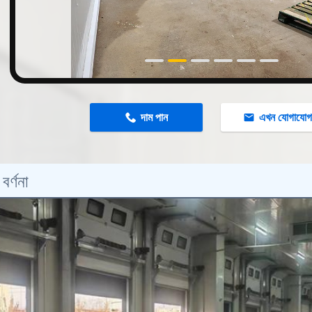
দাম পান
এখন যোগাযো
বর্ণনা