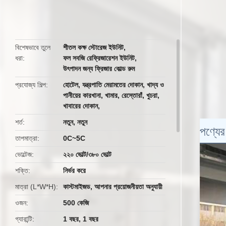
বিশেষভাবে তুলে
শীতল কক্ষ স্টোরেজ ইউনিট
,
ধরা
ফল সবজি রেফ্রিজারেশন ইউনিট
,
উৎপাদন জন্য ফ্রিজার কোল্ড রুম
প্রযোজ্য শিল্প
হোটেল, যন্ত্রপাতি মেরামতের দোকান, খাদ্য ও
পানীয়ের কারখানা, খামার, রেস্তোরাঁ, খুচরা,
খাবারের দোকান,
শর্ত
নতুন, নতুন
পণ্যের 
তাপমাত্রা
0C~5C
ভোল্টেজ
২২০ ভোল্ট/৩৮০ ভোল্ট
শক্তি
নির্ভর করে
মাত্রা (L*W*H)
কাস্টমাইজড, আপনার প্রয়োজনীয়তা অনুযায়ী
ওজন
500 কেজি
গ্যারান্টি
1 বছর, 1 বছর