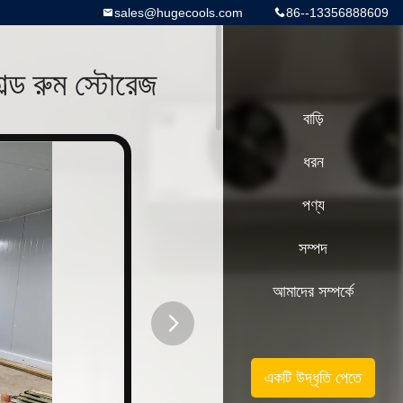
sales@hugecools.com
86--13356888609
্ড রুম স্টোরেজ
বাড়ি
ধরন
পণ্য
সম্পদ
আমাদের সম্পর্কে
button
একটি উদ্ধৃতি পেতে