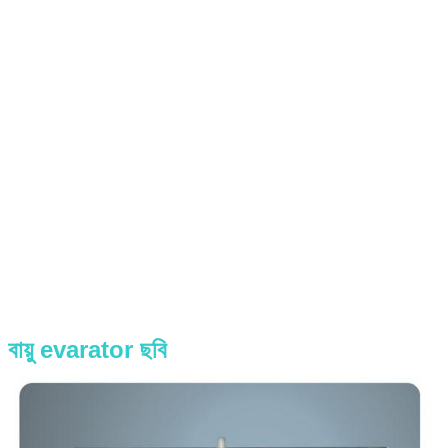
বায়ু evarator ছবি