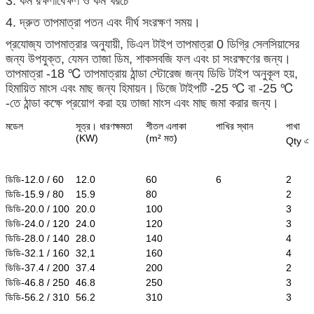
3. কম রক্ষণাবেক্ষণ ও কম খরচে
4. দ্রুত তাপমাত্রা পতন এবং দীর্ঘ সংরক্ষণ সময়।
প্রযোজ্য তাপমাত্রার অনুযায়ী, ডিএল টাইপ তাপমাত্রা 0 ডিগ্রি সেলসিয়াসের
জন্য উপযুক্ত, যেমন তাজা ডিম, শাকসবজি ফল এবং চা সংরক্ষণের জন্য।
তাপমাত্রা -18 ℃ তাপমাত্রায় ঠান্ডা স্টোরেজ জন্য ডিডি টাইপ অনুকূল হয়,
হিমায়িত মাংস এবং মাছ জন্য হিমায়ন।
ডিজে টাইপটি -25 ℃ বা -25 ℃
-তে ঠান্ডা কক্ষে প্রয়োগ করা হয় তাজা মাংস এবং মাছ জমা করার জন্য।
মডেল
সূত্র।
ধারণক্ষমতা
শীতল এলাকা
পাখির স্থান
পাখা
(KW)
(m² মত)
Qty এ
ডিডি-12.0 / 60
12.0
60
6
2
ডিডি-15.9 / 80
15.9
80
2
ডিডি-20.0 / 100
20.0
100
3
ডিডি-24.0 / 120
24.0
120
3
ডিডি-28.0 / 140
28.0
140
4
ডিডি-32.1 / 160
32,1
160
4
ডিডি-37.4 / 200
37.4
200
2
ডিডি-46.8 / 250
46.8
250
3
ডিডি-56.2 / 310
56.2
310
3