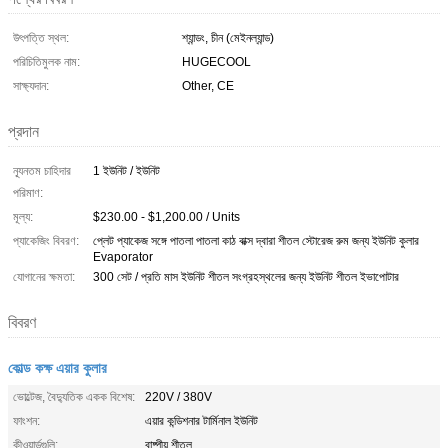
উৎপত্তি স্থল:
শ্যান্ডং, চীন (মেইনল্যান্ড)
পরিচিতিমুলক নাম:
HUGECOOL
সাক্ষ্যদান:
Other, CE
প্রদান
ন্যূনতম চাহিদার
1 ইউনিট / ইউনিট
পরিমাণ:
মূল্য:
$230.00 - $1,200.00 / Units
প্যাকেজিং বিবরণ:
প্লেট প্যাকেজ সঙ্গে পাতলা পাতলা কাঠ বাক্স দ্বারা শীতল স্টোরেজ রুম জন্য ইউনিট কুলার
Evaporator
যোগানের ক্ষমতা:
300 সেট / প্রতি মাস ইউনিট শীতল সংগ্রহস্থলের জন্য ইউনিট শীতল ইভাপোটার
বিবরণ
কোল্ড কক্ষ এয়ার কুলার
ভোল্টেজ, বৈদ্যুতিক একক বিশেষ:
220V / 380V
ফাংশন:
এয়ার কন্ডিশনার টার্মিনাল ইউনিট
কীওয়ার্ডগুলি:
বাষ্পীয় শীতল