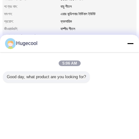
পণ্যের নাম:
বায়ু শীতল
ফাংশন:
এয়ার কন্ডিশনার টার্মিনাল ইউনিট
প্রয়োগ:
ব্যবসায়িক
কীওয়ার্ডগুলি:
বাষ্পীয় শীতল
ভোল্টেজ, বৈদ্যুতিক একক বিশেষ:
220V / 380V
Hugecool
শক্তির উৎস:
বৈদ্যুতিক শক্তি
ঘটনার উপকরন:
শক্তি ইস্পাত
ক্লাবে বিক্রয় সেবা প্রদান করে থাকে:
প্রকৌশলী সেবা যন্ত্রপাতি জন্য বিদেশ উপলভ্য নয়
5:06 AM
পোর্ট:
কিংডও
বাষ্পীয় শীতল ইউনিট
বাষ্পীভূতকারী কুলিং ফ্যান
লক্ষণীয় করা:
,
Good day, what product are you looking for?
WhatsApp Now
উদ্ধৃতির জন্য আবেদন
ভাষা পরিবর্তন করুন
Bengali