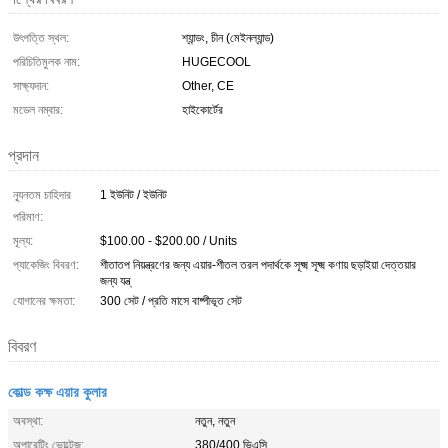
উৎপত্তি স্থল:
শ্যান্ডং, চীন (মেইনল্যান্ড)
পরিচিতিমুলক নাম:
HUGECOOL
সাক্ষ্যদান:
Other, CE
মডেল নম্বার:
হাইকোর্টের
প্রদান
ন্যূনতম চাহিদার
1 ইউনিট / ইউনিট
পরিমাণ:
মূল্য:
$100.00 - $200.00 / Units
প্যাকেজিং বিবরণ:
শীতাতপ নিয়ন্ত্রণের জন্য এয়ার-শীতল তরল পদার্থকে সূক্ষ্ম সূক্ষ্ম কণায় ছড়াইয়া দেত্তয়ার
জন্য যন্ত্
যোগানের ক্ষমতা:
300 সেট / প্রতি মাসে বাষ্পীভূত সেট
বিবরণ
কোল্ড কক্ষ এয়ার কুলার
অবস্থা:
নতুন, নতুন
অপারেটিং ভোল্টেজ:
380/400 ভিএসি