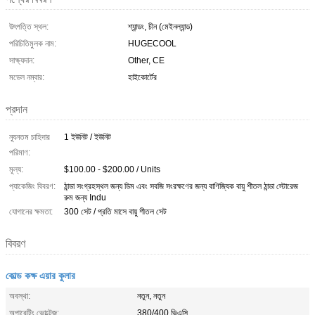
উৎপত্তি স্থল:
শ্যান্ডং, চীন (মেইনল্যান্ড)
পরিচিতিমুলক নাম:
HUGECOOL
সাক্ষ্যদান:
Other, CE
মডেল নম্বার:
হাইকোর্টের
প্রদান
ন্যূনতম চাহিদার
1 ইউনিট / ইউনিট
পরিমাণ:
মূল্য:
$100.00 - $200.00 / Units
প্যাকেজিং বিবরণ:
ঠান্ডা সংগ্রহস্থল জন্য ডিম এবং সবজি সংরক্ষণের জন্য বাণিজ্যিক বায়ু শীতল ঠান্ডা স্টোরেজ
রুম জন্য Indu
যোগানের ক্ষমতা:
300 সেট / প্রতি মাসে বায়ু শীতল সেট
বিবরণ
কোল্ড কক্ষ এয়ার কুলার
অবস্থা:
নতুন, নতুন
অপারেটিং ভোল্টেজ:
380/400 ভিএসি