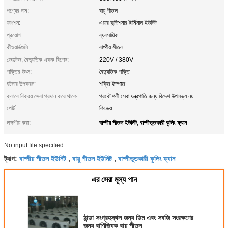
পণ্যের নাম:
বায়ু শীতল
ফাংশন:
এয়ার কন্ডিশনার টার্মিনাল ইউনিট
প্রয়োগ:
ব্যবসায়িক
কীওয়ার্ডগুলি:
বাষ্পীয় শীতল
ভোল্টেজ, বৈদ্যুতিক একক বিশেষ:
220V / 380V
শক্তির উৎস:
বৈদ্যুতিক শক্তি
ঘটনার উপকরন:
শক্তি ইস্পাত
ক্লাবে বিক্রয় সেবা প্রদান করে থাকে:
প্রকৌশলী সেবা যন্ত্রপাতি জন্য বিদেশ উপলভ্য নয়
পোর্ট:
কিংডও
বাষ্পীয় শীতল ইউনিট
বাষ্পীভূতকারী কুলিং ফ্যান
লক্ষণীয় করা:
,
No input file specified.
বাষ্পীয় শীতল ইউনিট
বায়ু শীতল ইউনিট
বাষ্পীভূতকারী কুলিং ফ্যান
ট্যাগ:
,
,
এর সেরা মূল্য পান
ঠান্ডা সংগ্রহস্থল জন্য ডিম এবং সবজি সংরক্ষণের
জন্য বাণিজ্যিক বায়ু শীতল