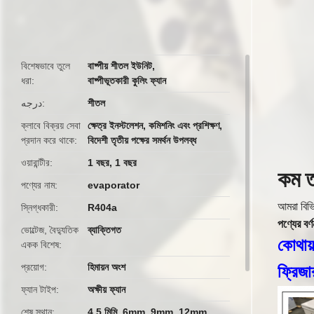
বিশেষভাবে তুলে
বাষ্পীয় শীতল ইউনিট
,
ধরা
বাষ্পীভূতকারী কুলিং ফ্যান
درجه
শীতল
ক্লাবে বিক্রয় সেবা
ক্ষেত্র ইনস্টলেশন, কমিশনিং এবং প্রশিক্ষণ,
প্রদান করে থাকে
বিদেশী তৃতীয় পক্ষের সমর্থন উপলব্ধ
ওয়ারান্টীর
1 বছর, 1 বছর
কম ত
পণ্যের নাম
evaporator
স্নিগ্ধকারী
R404a
আমরা
বিভ
পণ্যের বর্ণ
ভোল্টেজ, বৈদ্যুতিক
ব্যাক্তিগত
কোথায়
একক বিশেষ
প্রয়োগ
হিমায়ন অংশ
ফ্রিজা
ফ্যান টাইপ
অক্ষীয় ফ্যান
শেষ স্থান
4.5 মিমি, 6mm, 9mm, 12mm