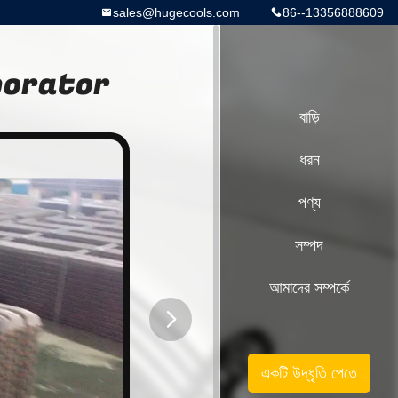
sales@hugecools.com
86--13356888609
Evaporator
বাড়ি
ধরন
পণ্য
সম্পদ
আমাদের সম্পর্কে
button
একটি উদ্ধৃতি পেতে