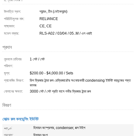
উৎপত্তি স্থল:
শ্যান্ডং, চীন (মেইনল্যান্ড)
পরিচিতিমুলক নাম:
RELIANCE
সাক্ষ্যদান:
CE, CE
মডেল নম্বার:
RLS-A02 / 03/04 / 05..M / এল ওয়াই
প্রদান
ন্যূনতম চাহিদার
1 সেট / সেট
পরিমাণ:
মূল্য:
$200.00 - $4,000.00 / Sets
প্যাকেজিং বিবরণ:
ডিপ ফ্রিজার ঠান্ডা রুম রেফ্রিজারেটর সংকোচকারী condensing ইউনিট বহুভুজের শক্ত
কাগজ
যোগানের ক্ষমতা:
3000 সেট / সেট প্রতি মাসে গভীর ফ্রিজার ঠান্ডা রুম
বিবরণ
কোল্ড রুম কনডেন্সিং ইউনিট
درجه:
হিমায়ন কম্প্রেসার, condenser, বক্স টাইপ
প্রয়োগ:
হিমায়ন অংশ