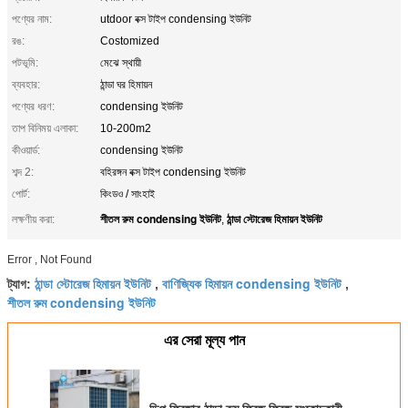
পণ্যের নাম:
utdoor বক্স টাইপ condensing ইউনিট
রঙ:
Costomized
পটভূমি:
মেঝে স্থায়ী
ব্যবহার:
ঠান্ডা ঘর হিমায়ন
পণ্যের ধরণ:
condensing ইউনিট
তাপ বিনিময় এলাকা:
10-200m2
কীওয়ার্ড:
condensing ইউনিট
শব্দ 2:
বহিরঙ্গন বক্স টাইপ condensing ইউনিট
পোর্ট:
কিংডও / সাংহাই
শীতল রুম condensing ইউনিট
ঠান্ডা স্টোরেজ হিমায়ন ইউনিট
লক্ষণীয় করা:
,
Error , Not Found
ঠান্ডা স্টোরেজ হিমায়ন ইউনিট
বাণিজ্যিক হিমায়ন condensing ইউনিট
ট্যাগ:
,
,
শীতল রুম condensing ইউনিট
এর সেরা মূল্য পান