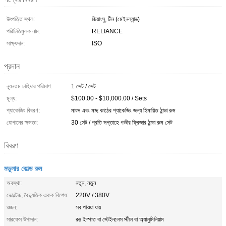
উৎপত্তি স্থল:
জিয়াংসু, চীন (মেইনল্যান্ড)
পরিচিতিমুলক নাম:
RELIANCE
সাক্ষ্যদান:
ISO
প্রদান
ন্যূনতম চাহিদার পরিমাণ:
1 সেট / সেট
মূল্য:
$100.00 - $10,000.00 / Sets
প্যাকেজিং বিবরণ:
মাংস এবং মাছ কাঠের প্যাকেজিং জন্য হিমায়িত ঠান্ডা রুম
যোগানের ক্ষমতা:
30 সেট / প্রতি সপ্তাহে গভীর ফ্রিজার ঠান্ডা রুম সেট
বিবরণ
মডুলার কোল্ড রুম
অবস্থা:
নতুন, নতুন
ভোল্টেজ, বৈদ্যুতিক একক বিশেষ:
220V / 380V
ওজন:
সব পাওয়া যায়
সারফেস উপাদান:
রঙ ইস্পাত বা স্টেইনলেস স্টীল বা অ্যালুমিনিয়াম