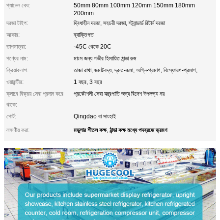
প্যানেল বেধ:
50mm 80mm 100mm 120mm 150mm 180mm
200mm
দরজা টাইপ:
দ্বিধাহীন দরজা, সহচরী দরজা, স্ট্যান্ডার্ড রিটার্ন দরজা
আকার:
ব্যাক্তিগত
তাপমাত্রা:
-45C থেকে 20C
পণ্যের নাম:
মাংস জন্য গভীর হিমায়িত ঠান্ডা রুম
ক্রিয়াকলাপ:
তাজা রাখা, জমাটবদ্ধ, দ্রুত-জমা, অগ্নি-প্রমাণ, বিস্ফোরণ-প্রমাণ,
ওয়ারান্টীর:
1 বছর, 3 বছর
ক্লাবে বিক্রয় সেবা প্রদান করে
প্রকৌশলী সেবা যন্ত্রপাতি জন্য বিদেশ উপলভ্য নয়
থাকে:
পোর্ট:
Qingdao বা সাংহাই
মডুলার শীতল কক্ষ
ঠান্ডা কক্ষ মধ্যে পদব্রজে ভ্রমণ
লক্ষণীয় করা:
,