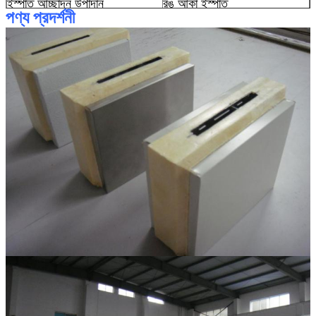
ইস্পাত আচ্ছাদন উপাদান
রঙ আঁকা ইস্পাত
পণ্য প্রদর্শনী
মরিচা রোধক স্পাত
Galvanized ইস্পাত