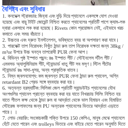
বৈশিষ্ট্য এবং সুবিধার
1. কনভেক্স স্ট্রাকচার:
জিহ্বা এবং
নুড়ি দিয়ে
প্যানেলে একসঙ্গে যোগ দেওয়া
হয়েছে এবং বায়ু টাইট জোয়েন্ট নিশ্চিত করতে প্যানেলের প্রতিটি পাশে ক্যাম-লক
দ্বারা একসাথে লক করা হয়েছে।
Rivets কোন প্রয়োজন নেই, এইভাবে খরচ
কমাতে এবং সময় বাঁচাতে।
2. উচ্চতর এবং দ্রুত ইনস্টলেশন, ভবিষ্যতে ব্যয় বা অপসারণ করা যাবে।
3. পারফেক্ট তাপ নিরোধক:
নিখুঁত ঠান্ডা রুম তাপ নিরোধক দক্ষতা জন্য 38kg /
m³or উপরে উচ্চ ঘনত্ব তাপরোধী PUR ফেনা আপ।
4. বিভিন্ন পৃষ্ঠ ইস্পাত পছন্দ:
রঙ ইস্পাত শীট / স্টেইনলেস স্টীল শীট /
এমবসড অ্যালুমিনিয়াম শীট,
স্ট্যান্ডার্ড ধাতু শীট সব মসৃণ।
স্টিল শীটের
স্ট্যান্ডার্ড রঙ সাদা-ধূসর, অন্য প্রাকৃতিক ধাতব।
5. নিম্ন জ্বলনযোগ্য:
কম জ্বলন্ত PUR ফেনা ঠান্ডা রুম প্যানেল, অগ্নি
retardant B2 গ্রেড সঙ্গে ব্যবহার করা হয়।
6. অত্যন্ত হরম্যাটিক:
সিলিকা জেল প্রতিটি স্যান্ডউইচ প্যানেলের যৌথ
অংশগুলির প্যানেল প্রান্তে ব্যবহার করা হয় যাতে নিখরচায় সিলিং নিশ্চিত হয়
যাতে শীতল কক্ষ থেকে ঠান্ডা রুম বা আর্দ্রতা থেকে ভাল হিমায়ন এবং হিমায়িত
স্টোরেজ ফলাফলের জন্য PU অন্তরক প্যানেলের ভিতরে আর্দ্রতা এড়াতে
পারে। ।
7. লোড বেয়ারিং:
সংকোচকারী শক্তি উপরে 150 কেপিএ, মানুষ মেঝে প্যানেলে
হেঁটে যেতে পারেন এবং trolleys ভিতরে এবং বাইরে যেতে পারেন অনুমতি দিতে