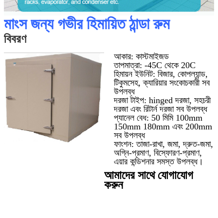
মাংস জন্য গভীর হিমায়িত ঠান্ডা রুম
বিবরণ
আকার: কাস্টমাইজড
তাপমাত্রা: -45C থেকে 20C
হিমায়ন ইউনিট: বিজার, কোপল্যান্ড,
টিকুমসেহ, ক্যারিয়ার সংকোচকারী সব
উপলব্ধ
দরজা টাইপ: hinged দরজা, সহচরী
দরজা এবং রিটার্ন দরজা সব উপলব্ধ
প্যানেল বেধ: 50 মিমি 100mm
150mm 180mm এবং 200mm
সব উপলব্ধ
ফাংশন: তাজা-রাখা, জমা, দ্রুত-জমা,
অগ্নি-প্রমাণ, বিস্ফোরণ-প্রমাণ,
এয়ার কন্ডিশনার সমস্ত উপলব্ধ।
আমাদের সাথে যোগাযোগ
করুন