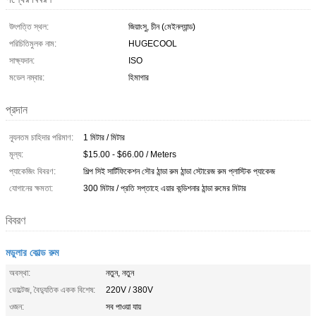
উৎপত্তি স্থল:
জিয়াংসু, চীন (মেইনল্যান্ড)
পরিচিতিমুলক নাম:
HUGECOOL
সাক্ষ্যদান:
ISO
মডেল নম্বার:
হিমাগার
প্রদান
ন্যূনতম চাহিদার পরিমাণ:
1 মিটার / মিটার
মূল্য:
$15.00 - $66.00 / Meters
প্যাকেজিং বিবরণ:
শিল্প সিই সার্টিফিকেশন সৌর ঠান্ডা রুম ঠান্ডা স্টোরেজ রুম প্লাস্টিক প্যাকেজ
যোগানের ক্ষমতা:
300 মিটার / প্রতি সপ্তাহে এয়ার কন্ডিশনার ঠান্ডা রুমের মিটার
বিবরণ
মডুলার কোল্ড রুম
অবস্থা:
নতুন, নতুন
ভোল্টেজ, বৈদ্যুতিক একক বিশেষ:
220V / 380V
ওজন:
সব পাওয়া যায়