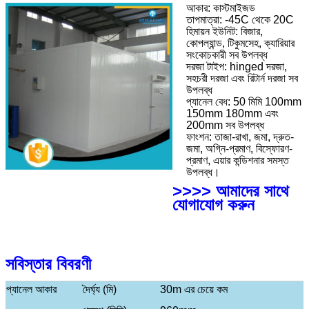
আকার: কাস্টমাইজড
তাপমাত্রা: -45C থেকে 20C
হিমায়ন ইউনিট: বিজার,
কোপল্যান্ড, টিকুমসেহ, ক্যারিয়ার
সংকোচকারী সব উপলব্ধ
দরজা টাইপ: hinged দরজা,
সহচরী দরজা এবং রিটার্ন দরজা সব
উপলব্ধ
প্যানেল বেধ: 50 মিমি 100mm
150mm 180mm এবং
200mm সব উপলব্ধ
ফাংশন: তাজা-রাখা, জমা, দ্রুত-
জমা, অগ্নি-প্রমাণ, বিস্ফোরণ-
প্রমাণ, এয়ার কন্ডিশনার সমস্ত
উপলব্ধ।
>>>> আমাদের সাথে
যোগাযোগ করুন
সবিস্তার বিবরণী
প্যানেল আকার
দৈর্ঘ্য (মি)
30m এর চেয়ে কম