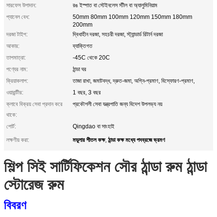
সারফেস উপাদান:
রঙ ইস্পাত বা স্টেইনলেস স্টীল বা অ্যালুমিনিয়াম
প্যানেল বেধ:
50mm 80mm 100mm 120mm 150mm 180mm
200mm
দরজা টাইপ:
দ্বিধাহীন দরজা, সহচরী দরজা, স্ট্যান্ডার্ড রিটার্ন দরজা
আকার:
ব্যাক্তিগত
তাপমাত্রা:
-45C থেকে 20C
পণ্যের নাম:
ঠান্ডা ঘর
ক্রিয়াকলাপ:
তাজা রাখা, জমাটবদ্ধ, দ্রুত-জমা, অগ্নি-প্রমাণ, বিস্ফোরণ-প্রমাণ,
ওয়ারান্টীর:
1 বছর, 3 বছর
ক্লাবে বিক্রয় সেবা প্রদান করে
প্রকৌশলী সেবা যন্ত্রপাতি জন্য বিদেশ উপলভ্য নয়
থাকে:
পোর্ট:
Qingdao বা সাংহাই
মডুলার শীতল কক্ষ
ঠান্ডা কক্ষ মধ্যে পদব্রজে ভ্রমণ
লক্ষণীয় করা:
,
শিল্প সিই সার্টিফিকেশন সৌর ঠান্ডা রুম ঠান্ডা
স্টোরেজ রুম
বিবরণ