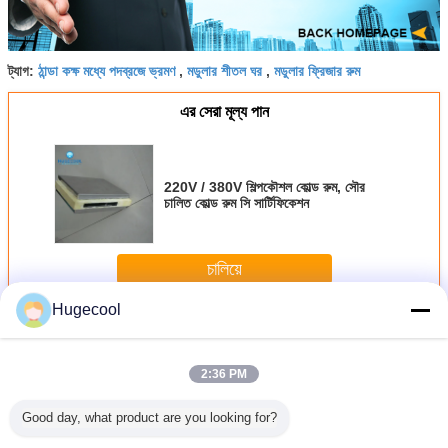
ঠান্ডা কক্ষ মধ্যে পদব্রজে ভ্রমণ
মডুলার শীতল ঘর
মডুলার ফ্রিজার রুম
ট্যাগ:
,
,
এর সেরা মূল্য পান
220V / 380V শিল্পকৌশল কোল্ড রুম, সৌর
চালিত কোল্ড রুম সি সার্টিফিকেশন
চালিয়ে
Hugecool
মডুলার কোল্ড রুম
অধিক
2:36 PM
Good day, what product are you looking for?
কাস্টমাইজড সাইজ মডুলার
220V / 380 ভি মাংস
মাছ বীফ মাংস চিকেন
PU ফোম ওয়াক