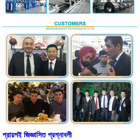
প্রায়শই জিজ্ঞাসিত প্রশ্নাবলী