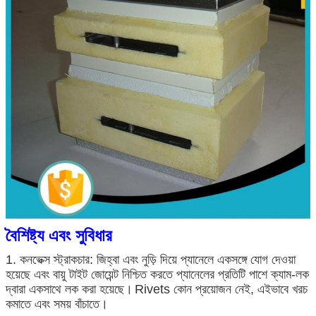
একটি বার্তা রেখে যান
আমরা শীঘ্রই আপনাকে আবার কল করব!
বৈশিষ্ট্য এবং সুবিধার
1. কনভেক্স স্ট্রাকচার: জিহ্বা এবং নুড়ি দিয়ে প্যানেলে একসঙ্গে যোগ দেওয়া
হয়েছে এবং বায়ু টাইট জোয়েন্ট নিশ্চিত করতে প্যানেলের প্রতিটি পাশে ক্যাম-লক
দ্বারা একসাথে লক করা হয়েছে।
Rivets কোন প্রয়োজন নেই, এইভাবে খরচ
কমাতে এবং সময় বাঁচাতে।