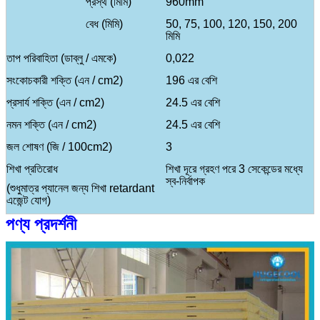
প্রস্থ (মিমি)
960mm
বেধ (মিমি)
50, 75, 100, 120, 150, 200
মিমি
তাপ পরিবাহিতা (ডাব্লু / এমকে)
0,022
সংকোচকারী শক্তি (এন / cm2)
196 এর বেশি
প্রসার্য শক্তি (এন / cm2)
24.5 এর বেশি
নমন শক্তি (এন / cm2)
24.5 এর বেশি
জল শোষণ (জি / 100cm2)
3
শিখা প্রতিরোধ
শিখা দূরে গ্রহণ পরে 3 সেকেন্ডের মধ্যে
স্ব-নির্বাপক
(শুধুমাত্র প্যানেল জন্য শিখা retardant
এজেন্ট যোগ)
পণ্য প্রদর্শনী
ইস্পাত আচ্ছাদন উপাদান
রঙ আঁকা ইস্পাত
মরিচা রোধক স্পাত
Galvanized ইস্পাত