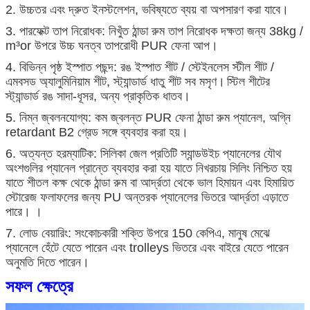
2. উচ্চতর এবং দ্রুত ইনস্টলেশন, ভবিষ্যতে ব্যয় বা অপসারণ করা যাবে।
3. পারফেক্ট তাপ নিরোধক: নিখুঁত ঠান্ডা রুম তাপ নিরোধক দক্ষতা জন্য 38kg /
m³or উপরে উচ্চ ঘনত্ব তাপরোধী PUR ফেনা আপ।
4. বিভিন্ন পৃষ্ঠ ইস্পাত পছন্দ: রঙ ইস্পাত শীট / স্টেইনলেস স্টীল শীট /
এমবসড অ্যালুমিনিয়াম শীট, স্ট্যান্ডার্ড ধাতু শীট সব মসৃণ।
স্টিল শীটের
জমা দিন
স্ট্যান্ডার্ড রঙ সাদা-ধূসর, অন্য প্রাকৃতিক ধাতব।
5. নিম্ন জ্বলনযোগ্য: কম জ্বলন্ত PUR ফেনা ঠান্ডা রুম প্যানেল, অগ্নি
retardant B2 গ্রেড সঙ্গে ব্যবহার করা হয়।
6. অত্যন্ত হরম্যাটিক: সিলিকা জেল প্রতিটি স্যান্ডউইচ প্যানেলের যৌথ
অংশগুলির প্যানেল প্রান্তে ব্যবহার করা হয় যাতে নিখরচায় সিলিং নিশ্চিত হয়
যাতে শীতল কক্ষ থেকে ঠান্ডা রুম বা আর্দ্রতা থেকে ভাল হিমায়ন এবং হিমায়িত
স্টোরেজ ফলাফলের জন্য PU অন্তরক প্যানেলের ভিতরে আর্দ্রতা এড়াতে
পারে। ।
7. লোড বেয়ারিং: সংকোচকারী শক্তি উপরে 150 কেপিএ, মানুষ মেঝে
প্যানেলে হেঁটে যেতে পারেন এবং trolleys ভিতরে এবং বাইরে যেতে পারেন
অনুমতি দিতে পারেন।
সফল ক্ষেত্রে