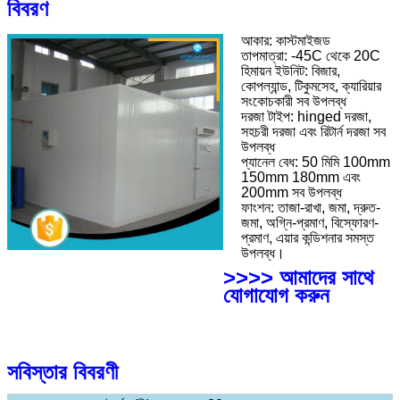
বিবরণ
আকার: কাস্টমাইজড
তাপমাত্রা: -45C থেকে 20C
হিমায়ন ইউনিট: বিজার,
কোপল্যান্ড, টিকুমসেহ, ক্যারিয়ার
সংকোচকারী সব উপলব্ধ
দরজা টাইপ: hinged দরজা,
সহচরী দরজা এবং রিটার্ন দরজা সব
উপলব্ধ
প্যানেল বেধ: 50 মিমি 100mm
150mm 180mm এবং
200mm সব উপলব্ধ
ফাংশন: তাজা-রাখা, জমা, দ্রুত-
জমা, অগ্নি-প্রমাণ, বিস্ফোরণ-
প্রমাণ, এয়ার কন্ডিশনার সমস্ত
উপলব্ধ।
>>>> আমাদের সাথে
যোগাযোগ করুন
সবিস্তার বিবরণী