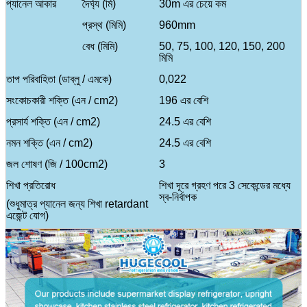
প্যানেল আকার
দৈর্ঘ্য (মি)
30m এর চেয়ে কম
প্রস্থ (মিমি)
960mm
বেধ (মিমি)
50, 75, 100, 120, 150, 200
মিমি
তাপ পরিবাহিতা (ডাব্লু / এমকে)
0,022
সংকোচকারী শক্তি (এন / cm2)
196 এর বেশি
প্রসার্য শক্তি (এন / cm2)
24.5 এর বেশি
নমন শক্তি (এন / cm2)
24.5 এর বেশি
জল শোষণ (জি / 100cm2)
3
শিখা প্রতিরোধ
শিখা দূরে গ্রহণ পরে 3 সেকেন্ডের মধ্যে
স্ব-নির্বাপক
(শুধুমাত্র প্যানেল জন্য শিখা retardant
এজেন্ট যোগ)
ইস্পাত আচ্ছাদন উপাদান
রঙ আঁকা ইস্পাত
মরিচা রোধক স্পাত
Galvanized ইস্পাত