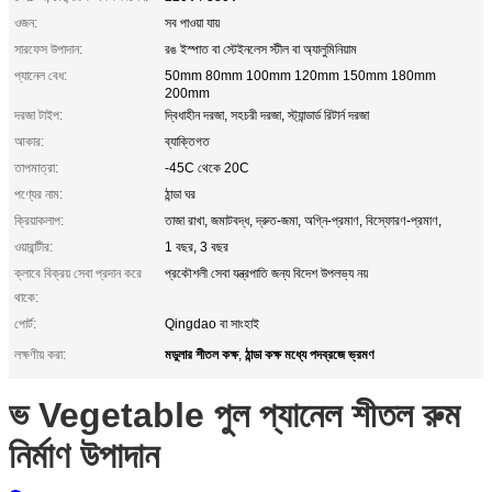
ওজন:
সব পাওয়া যায়
সারফেস উপাদান:
রঙ ইস্পাত বা স্টেইনলেস স্টীল বা অ্যালুমিনিয়াম
প্যানেল বেধ:
50mm 80mm 100mm 120mm 150mm 180mm
200mm
দরজা টাইপ:
দ্বিধাহীন দরজা, সহচরী দরজা, স্ট্যান্ডার্ড রিটার্ন দরজা
আকার:
ব্যাক্তিগত
তাপমাত্রা:
-45C থেকে 20C
পণ্যের নাম:
ঠান্ডা ঘর
ক্রিয়াকলাপ:
তাজা রাখা, জমাটবদ্ধ, দ্রুত-জমা, অগ্নি-প্রমাণ, বিস্ফোরণ-প্রমাণ,
ওয়ারান্টীর:
1 বছর, 3 বছর
ক্লাবে বিক্রয় সেবা প্রদান করে
প্রকৌশলী সেবা যন্ত্রপাতি জন্য বিদেশ উপলভ্য নয়
থাকে:
পোর্ট:
Qingdao বা সাংহাই
মডুলার শীতল কক্ষ
ঠান্ডা কক্ষ মধ্যে পদব্রজে ভ্রমণ
লক্ষণীয় করা:
,
ভ Vegetable পুল প্যানেল শীতল রুম
নির্মাণ উপাদান