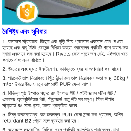
বৈশিষ্ট্য এবং সুবিধার
1. কনভেক্স স্ট্রাকচার: জিহ্বা এবং নুড়ি দিয়ে প্যানেলে একসঙ্গে যোগ দেওয়া
হয়েছে এবং বায়ু টাইট জোয়েন্ট নিশ্চিত করতে প্যানেলের প্রতিটি পাশে ক্যাম-লক
দ্বারা একসাথে লক করা হয়েছে।
Rivets কোন প্রয়োজন নেই, এইভাবে খরচ
কমাতে এবং সময় বাঁচাতে।
2. উচ্চতর এবং দ্রুত ইনস্টলেশন, ভবিষ্যতে ব্যয় বা অপসারণ করা যাবে।
জমা দিন
3. পারফেক্ট তাপ নিরোধক: নিখুঁত ঠান্ডা রুম তাপ নিরোধক দক্ষতা জন্য 38kg /
m³or উপরে উচ্চ ঘনত্ব তাপরোধী PUR ফেনা আপ।
4. বিভিন্ন পৃষ্ঠ ইস্পাত পছন্দ: রঙ ইস্পাত শীট / স্টেইনলেস স্টীল শীট /
এমবসড অ্যালুমিনিয়াম শীট, স্ট্যান্ডার্ড ধাতু শীট সব মসৃণ।
স্টিল শীটের
স্ট্যান্ডার্ড রঙ সাদা-ধূসর, অন্য প্রাকৃতিক ধাতব।
5. নিম্ন জ্বলনযোগ্য: কম জ্বলন্ত PUR ফেনা ঠান্ডা রুম প্যানেল, অগ্নি
retardant B2 গ্রেড সঙ্গে ব্যবহার করা হয়।
6. অত্যন্ত হরম্যাটিক: সিলিকা জেল প্রতিটি স্যান্ডউইচ প্যানেলের যৌথ