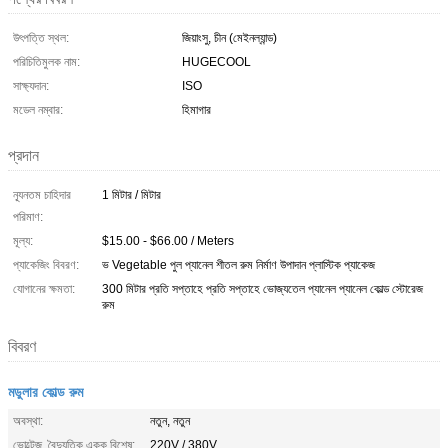
উৎপত্তি স্থল:
জিয়াংসু, চীন (মেইনল্যান্ড)
পরিচিতিমুলক নাম:
HUGECOOL
সাক্ষ্যদান:
ISO
মডেল নম্বার:
হিমাগার
প্রদান
ন্যূনতম চাহিদার
1 মিটার / মিটার
পরিমাণ:
মূল্য:
$15.00 - $66.00 / Meters
প্যাকেজিং বিবরণ:
ভ Vegetable পুল প্যানেল শীতল রুম নির্মাণ উপাদান প্লাস্টিক প্যাকেজ
যোগানের ক্ষমতা:
300 মিটার প্রতি সপ্তাহে প্রতি সপ্তাহে ভোজ্যতেল প্যানেল প্যানেল কোল্ড স্টোরেজ
রুম
বিবরণ
মডুলার কোল্ড রুম
অবস্থা:
নতুন, নতুন
ভোল্টেজ, বৈদ্যুতিক একক বিশেষ:
220V / 380V