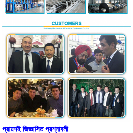
প্রায়শই জিজ্ঞাসিত প্রশ্নাবলী