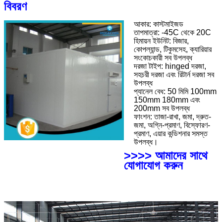
বিবরণ
আকার: কাস্টমাইজড
তাপমাত্রা: -45C থেকে 20C
হিমায়ন ইউনিট: বিজার,
কোপল্যান্ড, টিকুমসেহ, ক্যারিয়ার
সংকোচকারী সব উপলব্ধ
দরজা টাইপ: hinged দরজা,
সহচরী দরজা এবং রিটার্ন দরজা সব
উপলব্ধ
প্যানেল বেধ: 50 মিমি 100mm
150mm 180mm এবং
200mm সব উপলব্ধ
ফাংশন: তাজা-রাখা, জমা, দ্রুত-
জমা, অগ্নি-প্রমাণ, বিস্ফোরণ-
প্রমাণ, এয়ার কন্ডিশনার সমস্ত
উপলব্ধ।
>>>> আমাদের সাথে
যোগাযোগ করুন