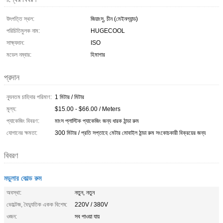
উৎপত্তি স্থল:
জিয়াংসু, চীন (মেইনল্যান্ড)
পরিচিতিমুলক নাম:
HUGECOOL
সাক্ষ্যদান:
ISO
মডেল নম্বার:
হিমাগার
প্রদান
ন্যূনতম চাহিদার পরিমাণ:
1 মিটার / মিটার
মূল্য:
$15.00 - $66.00 / Meters
প্যাকেজিং বিবরণ:
মাংস প্লাস্টিক প্যাকেজিং জন্য ধারক ঠান্ডা রুম
যোগানের ক্ষমতা:
300 মিটার / প্রতি সপ্তাহে মেটার মোবাইল ঠান্ডা রুম সংকোচকারী বিক্রয়ের জন্য
বিবরণ
মডুলার কোল্ড রুম
অবস্থা:
নতুন, নতুন
ভোল্টেজ, বৈদ্যুতিক একক বিশেষ:
220V / 380V
ওজন:
সব পাওয়া যায়