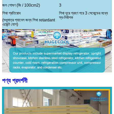
জল শোষণ (জি / 100cm2)
3
শিখা প্রতিরোধ
শিখা দূরে গ্রহণ পরে 3 সেকেন্ডের মধ্যে
স্ব-নির্বাপক
(শুধুমাত্র প্যানেল জন্য শিখা retardant
এজেন্ট যোগ)
ইস্পাত আচ্ছাদন উপাদান
রঙ আঁকা ইস্পাত
মরিচা রোধক স্পাত
Galvanized ইস্পাত
পণ্য প্রদর্শনী