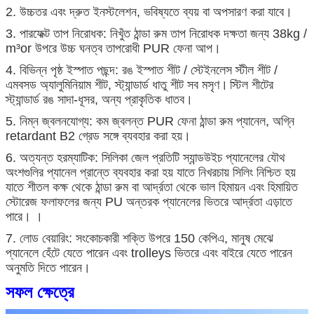
2. উচ্চতর এবং দ্রুত ইনস্টলেশন, ভবিষ্যতে ব্যয় বা অপসারণ করা যাবে।
3. পারফেক্ট তাপ নিরোধক: নিখুঁত ঠান্ডা রুম তাপ নিরোধক দক্ষতা জন্য 38kg /
m³or উপরে উচ্চ ঘনত্ব তাপরোধী PUR ফেনা আপ।
4. বিভিন্ন পৃষ্ঠ ইস্পাত পছন্দ: রঙ ইস্পাত শীট / স্টেইনলেস স্টীল শীট /
এমবসড অ্যালুমিনিয়াম শীট, স্ট্যান্ডার্ড ধাতু শীট সব মসৃণ।
স্টিল শীটের
স্ট্যান্ডার্ড রঙ সাদা-ধূসর, অন্য প্রাকৃতিক ধাতব।
5. নিম্ন জ্বলনযোগ্য: কম জ্বলন্ত PUR ফেনা ঠান্ডা রুম প্যানেল, অগ্নি
retardant B2 গ্রেড সঙ্গে ব্যবহার করা হয়।
6. অত্যন্ত হরম্যাটিক: সিলিকা জেল প্রতিটি স্যান্ডউইচ প্যানেলের যৌথ
অংশগুলির প্যানেল প্রান্তে ব্যবহার করা হয় যাতে নিখরচায় সিলিং নিশ্চিত হয়
যাতে শীতল কক্ষ থেকে ঠান্ডা রুম বা আর্দ্রতা থেকে ভাল হিমায়ন এবং হিমায়িত
স্টোরেজ ফলাফলের জন্য PU অন্তরক প্যানেলের ভিতরে আর্দ্রতা এড়াতে
পারে। ।
7. লোড বেয়ারিং: সংকোচকারী শক্তি উপরে 150 কেপিএ, মানুষ মেঝে
প্যানেলে হেঁটে যেতে পারেন এবং trolleys ভিতরে এবং বাইরে যেতে পারেন
অনুমতি দিতে পারেন।
সফল ক্ষেত্রে