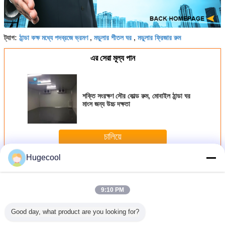
ঠান্ডা কক্ষ মধ্যে পদব্রজে ভ্রমণ
মডুলার শীতল ঘর
মডুলার ফ্রিজার রুম
ট্যাগ:
,
,
এর সেরা মূল্য পান
শক্তি সংরক্ষণ সৌর কোল্ড রুম, মোবাইল ঠান্ডা ঘর
মাংস জন্য উচ্চ দক্ষতা
চালিয়ে
Hugecool
মডুলার কোল্ড রুম
অধিক
9:10 PM
Good day, what product are you looking for?
কাস্টমাইজড সাইজ মডুলার
220V / 380 ভি মাংস
মাছ বীফ মাংস চিকেন
PU ফোম ওয়াক