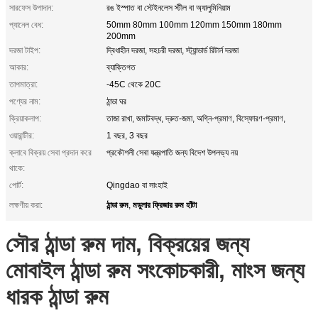
সারফেস উপাদান:
রঙ ইস্পাত বা স্টেইনলেস স্টীল বা অ্যালুমিনিয়াম
প্যানেল বেধ:
50mm 80mm 100mm 120mm 150mm 180mm
200mm
দরজা টাইপ:
দ্বিধাহীন দরজা, সহচরী দরজা, স্ট্যান্ডার্ড রিটার্ন দরজা
আকার:
ব্যাক্তিগত
তাপমাত্রা:
-45C থেকে 20C
পণ্যের নাম:
ঠান্ডা ঘর
ক্রিয়াকলাপ:
তাজা রাখা, জমাটবদ্ধ, দ্রুত-জমা, অগ্নি-প্রমাণ, বিস্ফোরণ-প্রমাণ,
ওয়ারান্টীর:
1 বছর, 3 বছর
ক্লাবে বিক্রয় সেবা প্রদান করে
প্রকৌশলী সেবা যন্ত্রপাতি জন্য বিদেশ উপলভ্য নয়
থাকে:
পোর্ট:
Qingdao বা সাংহাই
ঠান্ডা রুম
মডুলার ফ্রিজার রুম হাঁটা
লক্ষণীয় করা:
,
সৌর ঠান্ডা রুম দাম, বিক্রয়ের জন্য
মোবাইল ঠান্ডা রুম সংকোচকারী, মাংস জন্য
ধারক ঠান্ডা রুম