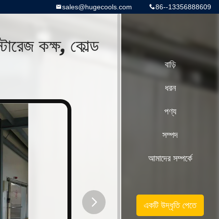
sales@hugecools.com
86--13356888609
্টোরেজ কক্ষ, কোল্ড
বাড়ি
ধরন
পণ্য
সম্পদ
আমাদের সম্পর্কে
একটি উদ্ধৃতি পেতে