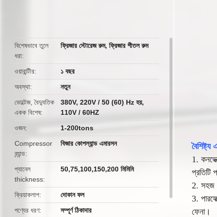
butto
বিশেষভাবে তুলে
ফ্রিজার স্টোরেজ রুম
,
ফ্রিজার শীতল রুম
ধরা
ওয়ারান্টীর
১ বছর
অবস্থা
নতুন
ভোল্টেজ, বৈদ্যুতিক
380V, 220V / 50 (60) Hz হয়,
একক বিশেষ
110V / 60HZ
ওজন
1-200tons
Compressor
বিজার কোপল্যান্ড এমারসন
বৈশিষ্ট্য 
ব্র্যান্ড
1. কনভেক্
প্যানেল
50,75,100,150,200 মিমিমি
প্রতিটি 
thickness
2. সহজ এ
ক্রিয়াকলাপ
দোকান ফল
3. পারফে
পণ্যের ধরণ
সম্পূর্ণ ঠিকাদার
ফেনা।