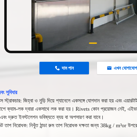
n
দাম পান
এখন যোগাযো
এবং সুবিধার
স স্ট্রাকচার: জিহ্বা ও নুড়ি দিয়ে প্যানেলে একসঙ্গে যোগদান করা হয় এবং এয়ারটাই
পাশে ক্যাম-লক দ্বারা একসাথে লক করা হয়।
Rivets কোন প্রয়োজন নেই, এইভাব
বং দ্রুত ইনস্টলেশন ভবিষ্যতে ব্যয় বা অপসারণ করা যাবে।
ক্ট তাপ নিরোধক: নিখুঁত ঠান্ডা রুম তাপ নিরোধক দক্ষতা জন্য 38kg / m³or উ