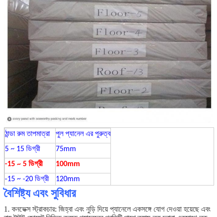
ঠান্ডা রুম তাপমাত্রা
পুল প্যানেল এর পুরুত্ব
5 ~ 15 ডিগ্রী
75mm
-15 ~ 5 ডিগ্রী
100mm
-15 ~ -20 ডিগ্রী
120mm
বৈশিষ্ট্য এবং সুবিধার
-20 ~ -30degree
150mm
1. কনভেক্স স্ট্রাকচার:
জিহ্বা এবং
নুড়ি দিয়ে
প্যানেলে একসঙ্গে যোগ দেওয়া হয়েছে এবং
30 ডিগ্রী চেয়ে কম
200mm