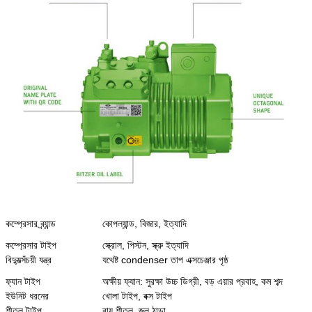
কম্প্রেসার ব্র্যান্ড
কোপল্যান্ড, বিজার, ইত্যাদি
কম্প্রেসার টাইপ
স্ক্রোল, পিস্টন, স্ক্রু ইত্যাদি
বিদ্যুত্সঁচয়ী যন্ত্র
যথেষ্ট condenser তাপ এক্সচেঞ্জার পৃষ্ঠ
ফ্যান টাইপ
অক্ষীয় ফ্যান: সুরক্ষা উচ্চ ডিগ্রী, বড় এয়ার প্রবাহ, কম শব্দ
ইউনিট ধরনের
খোলা টাইপ, বক্স টাইপ
শীতল টাইপ
বায়ু শীতল, জল ঠান্ডা