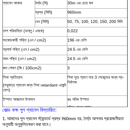
প্যানেল আকার
দৈর্ঘ্য (মি)
30m এর চেয়ে কম
প্রস্থ (মিমি)
960mm
বেধ (মিমি)
50, 75, 100, 120, 150, 200 মিমি
তাপ পরিবাহিতা (ডাব্লু / এমকে)
0,022
সংকোচকারী শক্তি (এন / cm2)
196 এর বেশি
প্রসার্য শক্তি (এন / cm2)
24.5 এর বেশি
নমন শক্তি (এন / cm2)
24.5 এর বেশি
জল শোষণ (জি / 100cm2)
3
শিখা প্রতিরোধ
শিখা দূরে গ্রহণ পরে 3 সেকেন্ডের মধ্যে স্ব-
নির্বাপক
(শুধুমাত্র প্যানেল জন্য শিখা retardant এজেন্ট
যোগ)
ইস্পাত আচ্ছাদন উপাদান
রঙ আঁকা ইস্পাত
মরিচা রোধক স্পাত
কোল্ড কক্ষ পুল প্যানেল বিস্তারিত:
Galvanized ইস্পাত
1. আমাদের পুল প্যানেল স্ট্যান্ডার্ড প্রস্থ 960mm হয়, দৈর্ঘ্য আপনার প্রয়োজনীয়তা
অনুযায়ী অনুকূলিতকরণ করা যাবে।