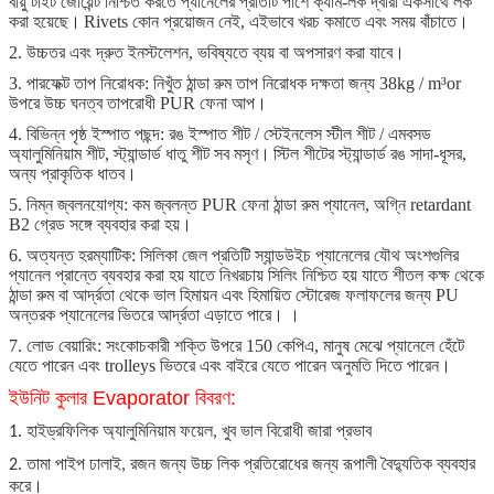
বায়ু টাইট জোয়েন্ট নিশ্চিত করতে প্যানেলের প্রতিটি পাশে ক্যাম-লক দ্বারা একসাথে লক
করা হয়েছে।
Rivets কোন প্রয়োজন নেই, এইভাবে খরচ কমাতে এবং সময় বাঁচাতে।
2. উচ্চতর এবং দ্রুত ইনস্টলেশন, ভবিষ্যতে ব্যয় বা অপসারণ করা যাবে।
3. পারফেক্ট তাপ নিরোধক:
নিখুঁত ঠান্ডা রুম তাপ নিরোধক দক্ষতা জন্য 38kg / m³or
উপরে উচ্চ ঘনত্ব তাপরোধী PUR ফেনা আপ।
4. বিভিন্ন পৃষ্ঠ ইস্পাত পছন্দ:
রঙ ইস্পাত শীট / স্টেইনলেস স্টীল শীট / এমবসড
অ্যালুমিনিয়াম শীট,
স্ট্যান্ডার্ড ধাতু শীট সব মসৃণ।
স্টিল শীটের স্ট্যান্ডার্ড রঙ সাদা-ধূসর,
অন্য প্রাকৃতিক ধাতব।
5. নিম্ন জ্বলনযোগ্য:
কম জ্বলন্ত PUR ফেনা ঠান্ডা রুম প্যানেল, অগ্নি retardant
B2 গ্রেড সঙ্গে ব্যবহার করা হয়।
6. অত্যন্ত হরম্যাটিক:
সিলিকা জেল প্রতিটি স্যান্ডউইচ প্যানেলের যৌথ অংশগুলির
প্যানেল প্রান্তে ব্যবহার করা হয় যাতে নিখরচায় সিলিং নিশ্চিত হয় যাতে শীতল কক্ষ থেকে
ঠান্ডা রুম বা আর্দ্রতা থেকে ভাল হিমায়ন এবং হিমায়িত স্টোরেজ ফলাফলের জন্য PU
অন্তরক প্যানেলের ভিতরে আর্দ্রতা এড়াতে পারে। ।
7. লোড বেয়ারিং:
সংকোচকারী শক্তি উপরে 150 কেপিএ, মানুষ মেঝে প্যানেলে হেঁটে
যেতে পারেন এবং trolleys ভিতরে এবং বাইরে যেতে পারেন অনুমতি দিতে পারেন।
ইউনিট কুলার Evaporator বিবরণ:
1. হাইড্রফিলিক অ্যালুমিনিয়াম ফয়েল, খুব ভাল বিরোধী জারা প্রভাব
2. তামা পাইপ ঢালাই, রজন জন্য উচ্চ লিক প্রতিরোধের জন্য রূপালী বৈদ্যুতিক ব্যবহার
করে।