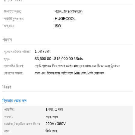
উৎপত্তি স্থল:
শ্যান্ডং, চীন (মেইনল্যান্ড)
পরিচিতিমুলক নাম:
HUGECOOL
সাক্ষ্যদান:
ISO
প্রদান
ন্যূনতম চাহিদার পরিমাণ:
1 সেট / সেট
মূল্য:
$3,500.00 - $15,000.00 / Sets
প্যাকেজিং বিবরণ:
প্লেট প্যাকেজ দিয়ে পাতলা কাঠের বাক্স দ্বারা মাংস এবং চিকেন জন্য ঠান্ডা ঘর
যোগানের ক্ষমতা:
মাংস এবং চিকেন জন্য প্রতি মাসে 600 সেট / সেট কোল্ড রুম
বিবরণ
ফ্রিজার কোল্ড রুম
ওয়ারান্টীর:
1 বছর, 1 বছর
অবস্থা:
নতুন, নতুন
ভোল্টেজ, বৈদ্যুতিক একক বিশেষ:
220V / 380V
ওজন:
নির্ভর করে