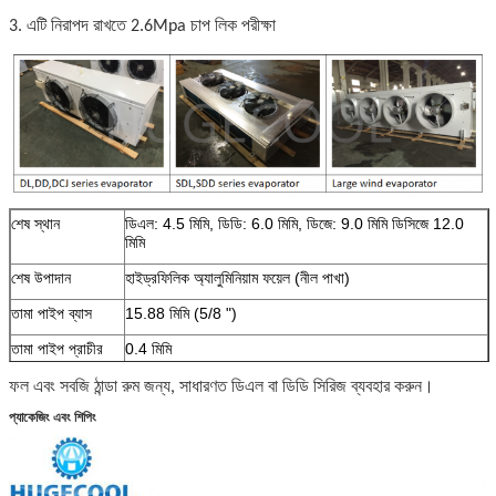
3. এটি নিরাপদ রাখতে 2.6Mpa চাপ লিক পরীক্ষা
শেষ স্থান
ডিএল: 4.5 মিমি, ডিডি: 6.0 মিমি, ডিজে: 9.0 মিমি ডিসিজে 12.0
মিমি
শেষ উপাদান
হাইড্রফিলিক অ্যালুমিনিয়াম ফয়েল (নীল পাখা)
তামা পাইপ ব্যাস
15.88 মিমি (5/8 ")
তামা পাইপ প্রাচীর
0.4 মিমি
বেধ
ফল এবং সবজি ঠান্ডা রুম জন্য, সাধারণত ডিএল বা ডিডি সিরিজ ব্যবহার করুন।
পাখা
অক্ষীয় ফ্যান
প্যাকেজিং এবং শিপিং
Defrosting উপায়
বৈদ্যুতিক বা জল
প্যাকেজ
প্লেট সঙ্গে পাতলা পাতলা কাঠ বাক্স