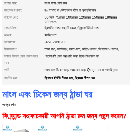
পণ্যের নাম:
মাংস জন্য কোল্ড রুম
সারফেস উপাদান:
রঙ ইস্পাত বা স্টেইনলেস স্টীল বা অ্যালুমিনিয়াম
প্যানেল বেধ:
50 মিমি 75mm 100mm 120mm 150mm 180mm
200mm
দরজা টাইপ:
দ্বিধাহীন দরজা, সহচরী দরজা, স্ট্যান্ডার্ড রিটার্ন দরজা
আকার:
ব্যাক্তিগত
তাপমাত্রা:
-45C থেকে 20C
ক্রিয়াকলাপ:
তাজা রাখা, জমাটবদ্ধ, দ্রুত-জমা, অগ্নি-প্রমাণ, বিস্ফোরণ-প্রমাণ,
ক্লাবে বিক্রয় সেবা প্রদান করে
প্রকৌশলী সেবা যন্ত্রপাতি জন্য বিদেশ উপলভ্য নয়
থাকে:
পোর্ট:
মাংস এবং চিকেন জন্য কোল্ড রুম জন্য Qingdao বা সাংহাই বন্দর
ফ্রিজার ইউনিট শীতল কক্ষ
ফ্রিজার শীতল রুম
লক্ষণীয় করা:
,
মাংস এবং চিকেন জন্য ঠান্ডা ঘর
পণ্যের বর্ণনা
কি ব্র্যান্ড সংকোচকারী আপনি ঠান্ডা রুম জন্য পছন্দ করেন?