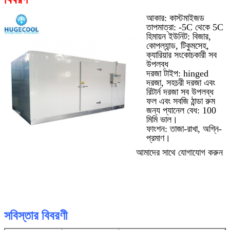
আকার: কাস্টমাইজড
তাপমাত্রা: -5C থেকে 5C
হিমায়ন ইউনিট: বিজার,
কোপল্যান্ড, টিকুমসেহ,
ক্যারিয়ার সংকোচকারী সব
উপলব্ধ
দরজা টাইপ: hinged
দরজা, সহচরী দরজা এবং
রিটার্ন দরজা সব উপলব্ধ
ফল এবং সবজি ঠান্ডা রুম
জন্য প্যানেল বেধ: 100
মিমি ভাল।
ফাংশন: তাজা-রাখা, অগ্নি-
প্রমাণ।
আমাদের সাথে যোগাযোগ করুন
সবিস্তার বিবরণী