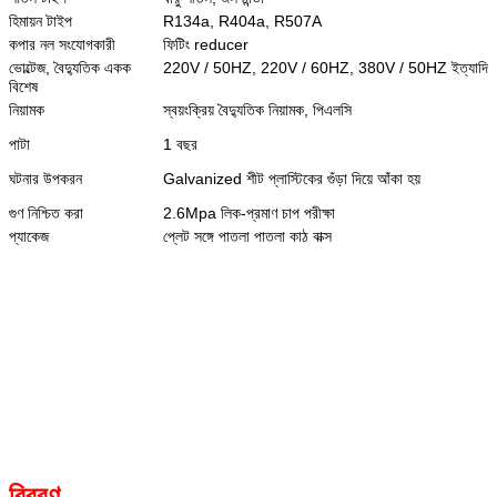
হিমায়ন টাইপ
R134a, R404a, R507A
কপার নল সংযোগকারী
ফিটিং reducer
ভোল্টেজ, বৈদ্যুতিক একক
220V / 50HZ, 220V / 60HZ, 380V / 50HZ ইত্যাদি
বিশেষ
নিয়ামক
স্বয়ংক্রিয় বৈদ্যুতিক নিয়ামক, পিএলসি
পাটা
1 বছর
ঘটনার উপকরন
Galvanized শীট প্লাস্টিকের গুঁড়া দিয়ে আঁকা হয়
গুণ নিশ্চিত করা
2.6Mpa লিক-প্রমাণ চাপ পরীক্ষা
প্যাকেজ
প্লেট সঙ্গে পাতলা পাতলা কাঠ বাক্স
বিবরণ